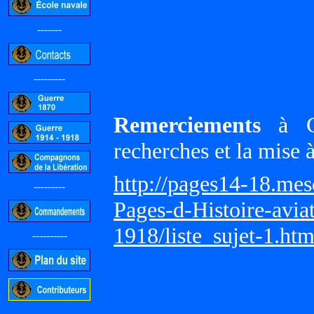
-------
---------
Remerciements
à Gi
recherches et la mise 
http://pages14-18.me
---------
Pages-d-Histoire-avi
1918/liste_sujet-1.ht
----------
-----------