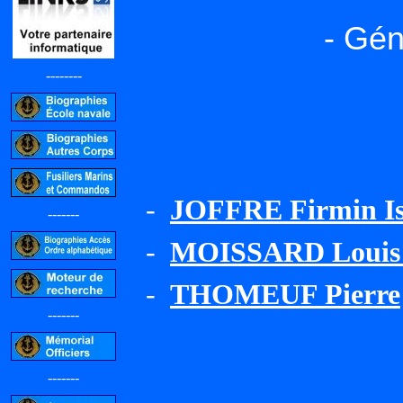
- Gén
--------
-
JOFFRE Firmin Is
-------
-
MOISSARD Louis 
-
THOMEUF Pierre
-------
-------