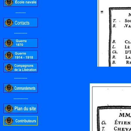
-------
---------
---------
----------
-----------