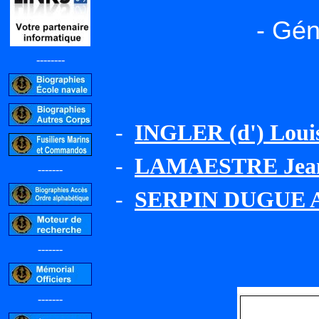
- Gén
--------
-
INGLER (d') Louis
-
LAMAESTRE Jean 
-------
-
SERPIN DUGUE At
-------
-------