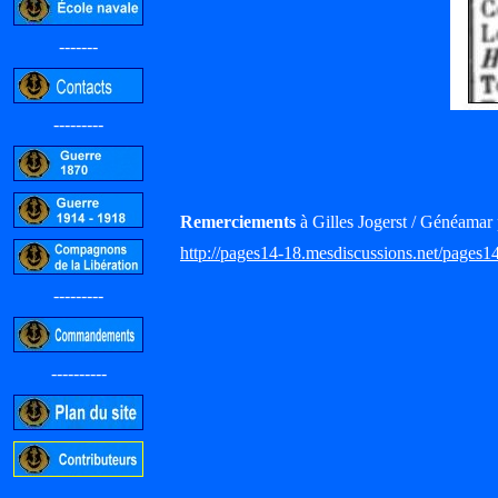
-------
---------
Remerciements
à Gilles Jogerst / Généamar 
http://pages14-18.mesdiscussions.net/pages1
---------
----------
-----------