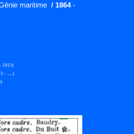
 Génie maritime
/ 1864
-
- 1913)
 - ....)
)