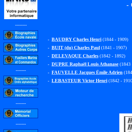
-
--------
-
BAUDRY Charles Henri
(1844 - 1909)
-
BUIT (du) Charles Paul
(1841 - 1907)
-
DELEVAQUE Charles
(1842 - 1892)
-
DUPRE Raphaël Louis Athanase
(1843 
-------
-
FAUVELLE Jacques Émile Adrien
(1843
-
LEBASTEUR Victor Henri
(1842 - 1910
-------
-------