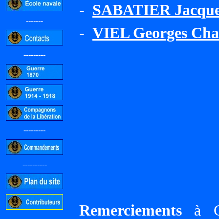
-
SABATIER Jacque
-------
-
VIEL Georges Cha
---------
---------
----------
Remerciements
à Gi
-----------