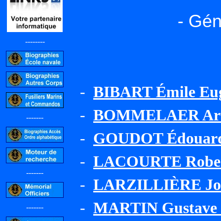
- Gén
--------
-
BIBART Émile Eu
-
BOMMELAER Arth
-------
-
GOUDOT Édouard 
-
LACOURTE Robert
-------
-
LARZILLIÈRE Jos
-
MARTIN Gustave 
-------