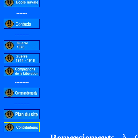
-------
---------
---------
----------
Remerciements
à Gi
-----------