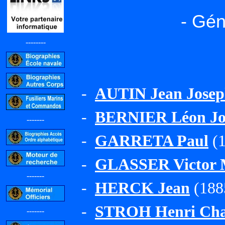
- Gén
--------
-
AUTIN Jean Josep
-
BERNIER Léon Jo
-------
-
GARRETA Paul
(1
-
GLASSER Victor 
-------
-
HERCK Jean
(188
-
STROH Henri Cha
-------