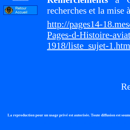
recherches et la mise 
http://pages14-18.me
Pages-d-Histoire-avi
1918/liste_sujet-1.ht
R
La reproduction pour un usage privé est autorisée. Toute diffusion est soumi
http://lalandelle.free.fr
http://cvjcrouxel.free.fr
http: