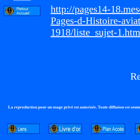
http://pages14-18.me
Pages-d-Histoire-avi
1918/liste_sujet-1.ht
R
La reproduction pour un usage privé est autorisée. Toute diffusion est soumi
http://lalandelle.free.fr
http://cvjcrouxel.free.fr
http: