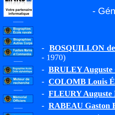
- Gén
--------
-
BOSQUILLON de 
- 1970)
-------
-
BRULEY Auguste 
-
COLOMB Louis Ém
-------
-
FLEURY Auguste 
-
RABEAU Gaston 
-------