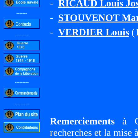
-
RICAUD Louis Jos
-------
-
STOUVENOT Marie
-
VERDIER Louis
(1
---------
---------
----------
Remerciements
à Gi
recherches et la mise 
-----------