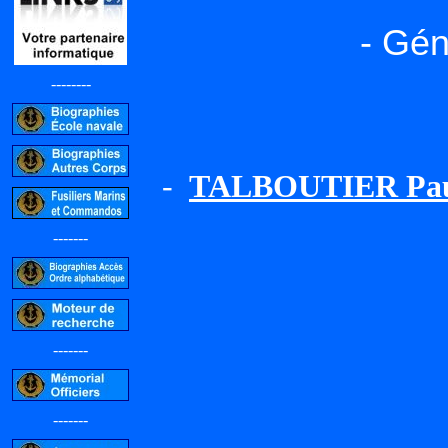
- Gén
--------
-
TALBOUTIER Pa
-------
-------
-------