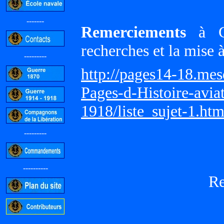
-------
Remerciements
à Gi
recherches et la mise 
---------
http://pages14-18.me
Pages-d-Histoire-avi
1918/liste_sujet-1.ht
---------
----------
R
-----------