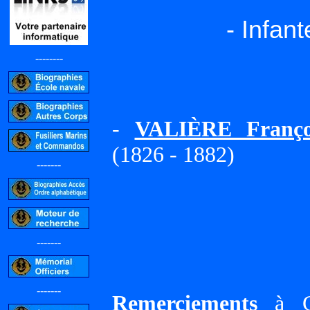
- Infan
--------
-
VALIÈRE Françoi
(1826 - 1882)
-------
-------
-------
Remerciements
à Gi