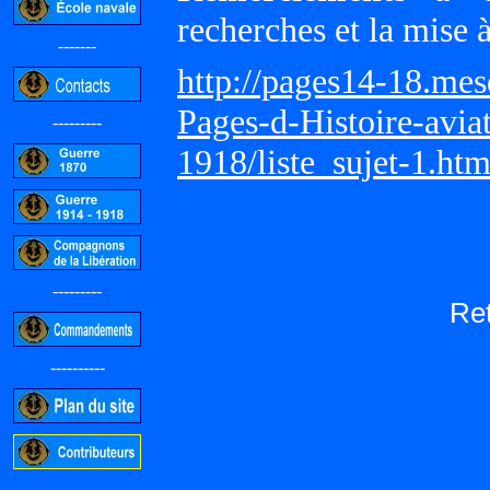
recherches et la mise 
-------
http://pages14-18.me
Pages-d-Histoire-avi
---------
1918/liste_sujet-1.ht
---------
Re
----------
-----------