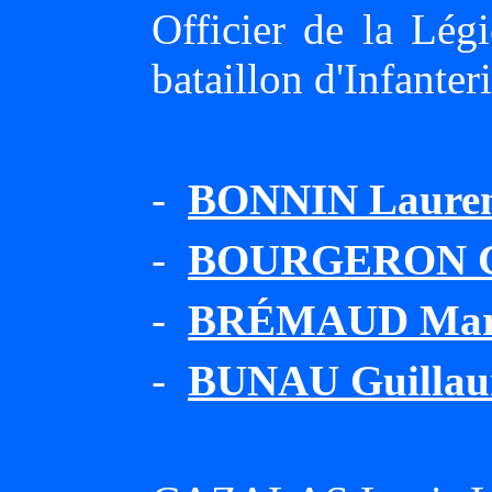
Officier de la Lég
bataillon d'Infant
-
BONNIN Laurent
-
BOURGERON Cha
-
BRÉMAUD Mar
-
BUNAU Guillaum