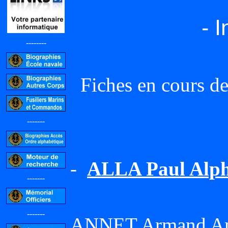
- 
--------
Fiches en cours de
-------
-
ALLA Paul Alp
-------
-------
ANNET Armand And