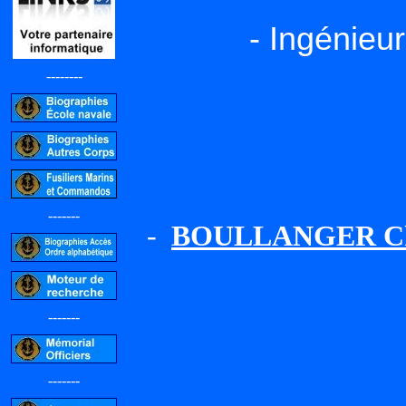
- Ingénieu
--------
-------
-
BOULLANGER Cha
-------
-------