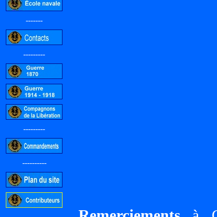
-------
---------
---------
----------
Remerciements
à Gi
-----------