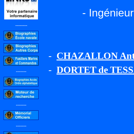
- Ingénieu
--------
-
CHAZALLON Anto
-
DORTET de TESSA
-------
-------
-------