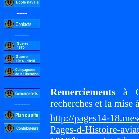
-------
---------
---------
Remerciements
à Gi
recherches et la mise 
----------
http://pages14-18.me
Pages-d-Histoire-avi
-----------