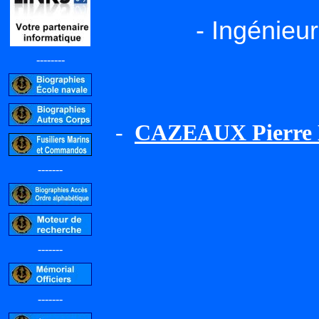
- Ingénieu
--------
-
CAZEAUX Pierre 
-------
-------
-------