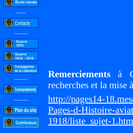
-------
---------
Remerciements
à Gi
---------
recherches et la mise 
http://pages14-18.me
----------
Pages-d-Histoire-avi
1918/liste_sujet-1.ht
-----------