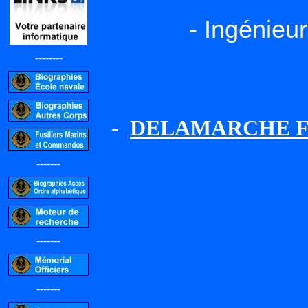
- Ingénieu
--------
-
DELAMARCHE Fra
-------
-------
-------