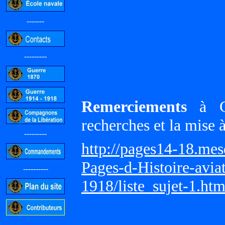
-------
---------
Remerciements
à Gi
recherches et la mise 
---------
http://pages14-18.me
Pages-d-Histoire-avi
----------
1918/liste_sujet-1.ht
-----------