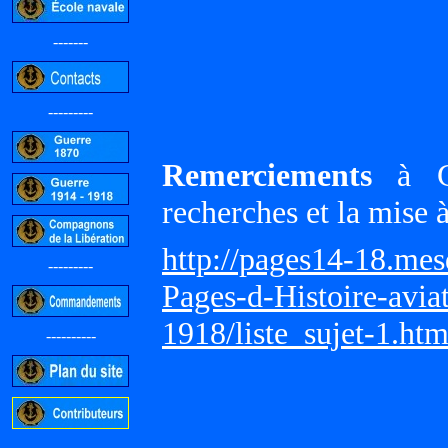
-------
---------
Remerciements
à Gi
recherches et la mise 
http://pages14-18.me
---------
Pages-d-Histoire-avi
1918/liste_sujet-1.ht
----------
-----------