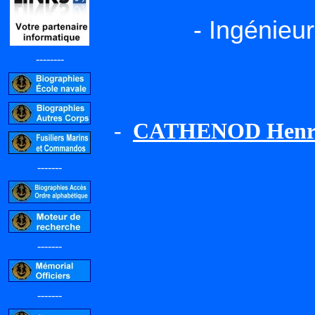
- Ingénieu
--------
-
CATHENOD Henri 
-------
-------
-------