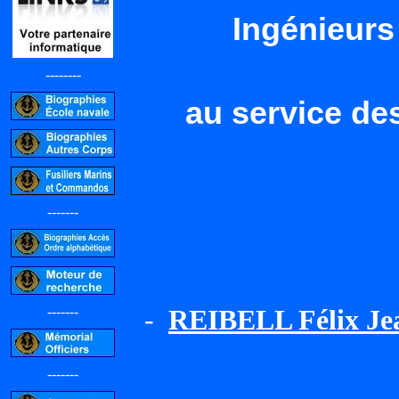
Ingénieurs
--------
au service de
-------
-------
-
REIBELL Félix Jea
-------