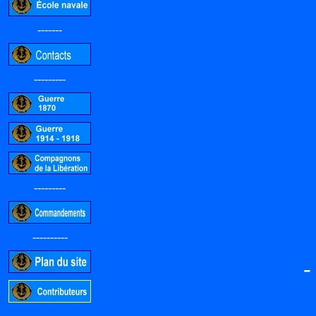
-------
---------
---------
----------
-----------