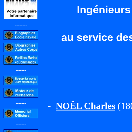
Ingénieurs
--------
au service de
-------
-------
-
NOËL Charles
(180
-------