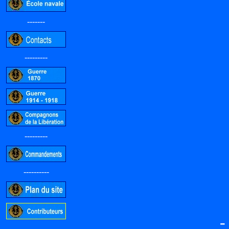
-------
---------
---------
----------
-----------