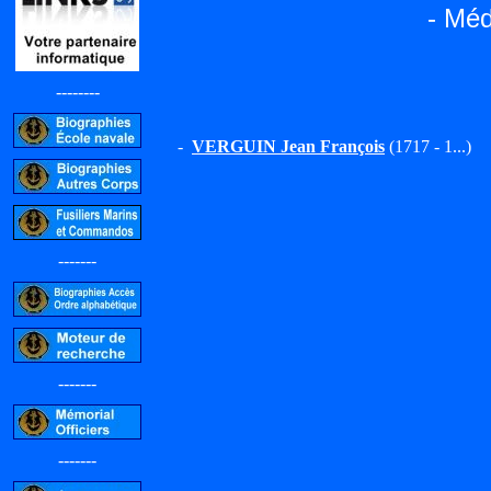
- Méd
--------
-
VERGUIN Jean François
(1717 - 1...)
-------
-------
-------