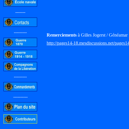
-------
---------
Remerciements
à Gilles Jogerst / Généamar 
http://pages14-18.mesdiscussions.net/pages1
---------
----------
-----------