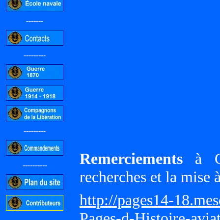
-------
---------
---------
Remerciements
à Gi
----------
recherches et la mise 
http://pages14-18.me
Pages-d-Histoire-avi
-----------