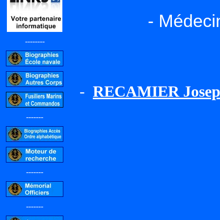
- Médeci
--------
-
RECAMIER Joseph
-------
-------
-------