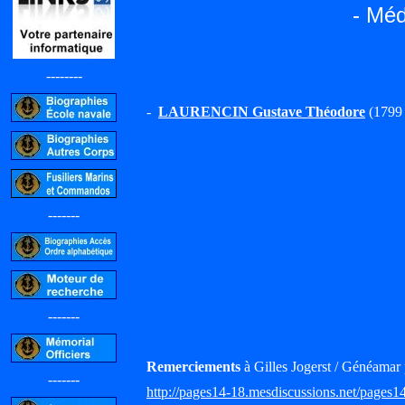
- Méd
--------
-
LAURENCIN Gustave Théodore
(1799 
-------
-------
Remerciements
à Gilles Jogerst / Généamar 
-------
http://pages14-18.mesdiscussions.net/pages1