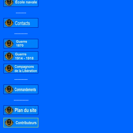
-------
---------
---------
----------
-----------