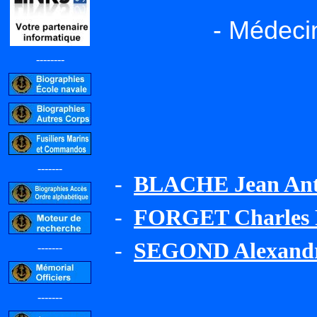
- Médeci
--------
-------
-
BLACHE Jean Ant
-
FORGET Charles 
-
SEGOND Alexand
-------
-------