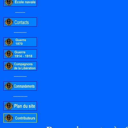
-------
---------
---------
----------
-----------