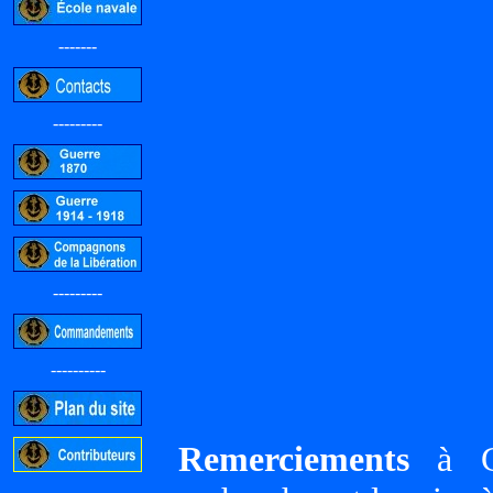
-------
---------
---------
----------
Remerciements
à Gi
-----------