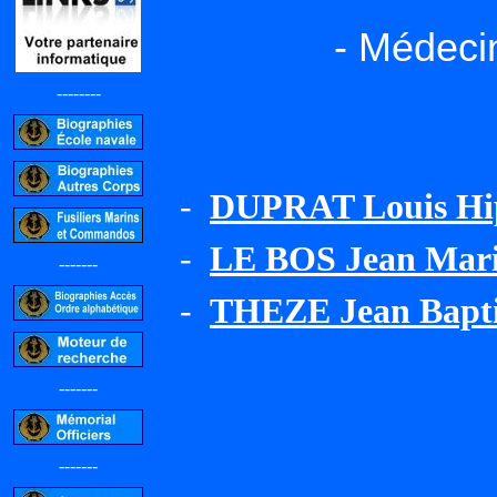
- Médeci
--------
-
DUPRAT Louis Hi
-
LE BOS Jean Mari
-------
-
THEZE Jean Bapti
-------
-------