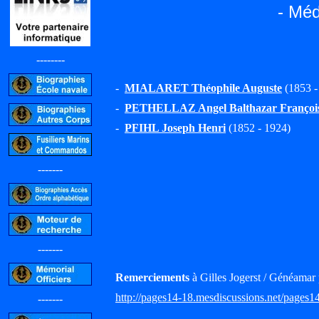
- Méd
--------
-
MIALARET Théophile Auguste
(1853 -
-
PETHELLAZ Angel Balthazar François
-
PFIHL Joseph Henri
(1852 - 1924)
-------
-------
Remerciements
à Gilles Jogerst / Généamar 
http://pages14-18.mesdiscussions.net/pages1
-------