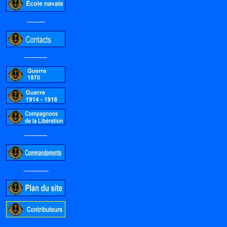
-------
---------
---------
----------
-----------