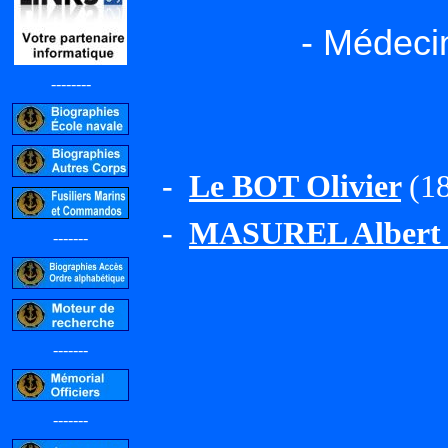
- Médeci
--------
-
Le BOT Olivier
(18
-
MASUREL Albert J
-------
-------
-------