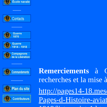
-------
---------
---------
Remerciements
à Gi
recherches et la mise 
----------
http://pages14-18.me
Pages-d-Histoire-avi
-----------