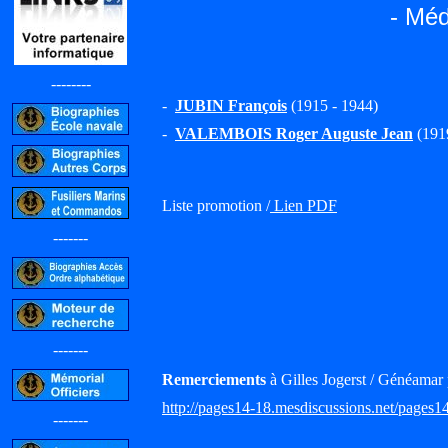
- Méd
--------
-
JUBIN François
(1915 - 1944)
-
VALEMBOIS Roger Auguste Jean
(1919
Liste promotion /
Lien PDF
-------
-------
Remerciements
à Gilles Jogerst / Généamar 
http://pages14-18.mesdiscussions.net/pages1
-------