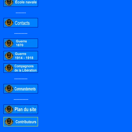
-------
---------
---------
----------
-----------