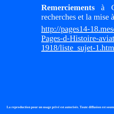
Remerciements
à Gi
recherches et la mise 
http://pages14-18.me
Pages-d-Histoire-avi
1918/liste_sujet-1.ht
La reproduction pour un usage privé est autorisée. Toute diffusion est soumi
http://lalandelle.free.fr
http://cvjcrouxel.free.fr
http: