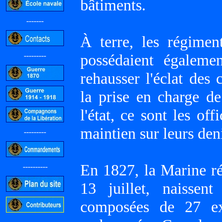
bâtiments.
-------
À terre, les régiment
---------
possédaient égaleme
rehausser l'éclat des 
la prise en charge de
l'état, ce sont les of
maintien sur leurs den
---------
En 1827, la Marine ré
----------
13 juillet, naisse
composées de 27 exé
-----------