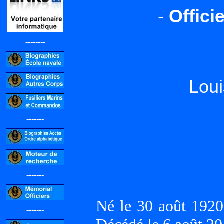
-
Offici
--------
Lou
-------
-------
Né le 30 août 192
-------