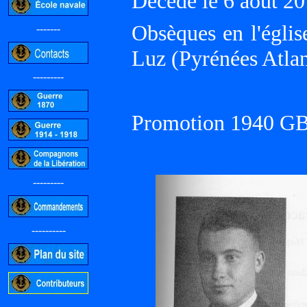
Décédé le 6 août 
Obsèques en l'églis
-------
Luz (Pyrénées Atlan
---------
Promotion 1940 G
---------
----------
-----------