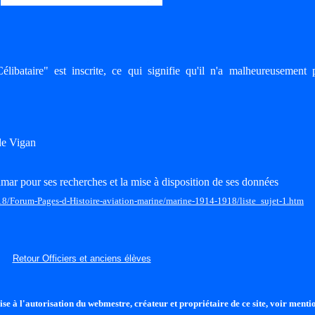
libataire" est inscrite, ce qui signifie qu'il n'a malheureusement 
de Vigan
mar pour ses recherches et la mise à disposition de ses données
18/Forum-Pages-d-Histoire-aviation-marine/marine-1914-1918/liste_sujet-1.htm
Retour Officiers et anciens élèves
se à l'autorisation du webmestre, créateur et propriétaire de ce site, voir mentio