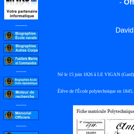
-
Off
--------
Davi
-------
Né le 15 juin 1826 à LE VIGAN (Gard)
Élève de l'École polytechnique en 1845,
-------
-------