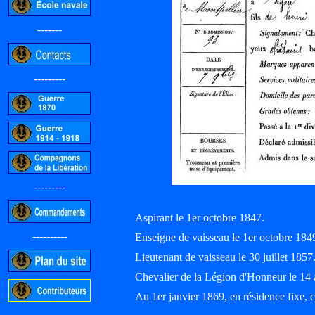
-------
---------
---------
Aspirant le 1er octobre 1847.
----------
Enseigne de vaisseau le 1er octobre 1
Lieutenant de vaisseau le 30 juillet 1857
Chevalier de la Légion d'Honneur le 14 
Au 1er janvier 1869, en résidence fixe,
-----------