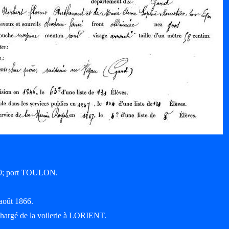
849; port TOULON.
.
août 1866.
 chargé de la voilerie à LORIENT.