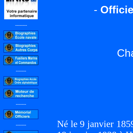
-
Offici
--------
Cha
-------
-------
Né le 9 janvier 18
-------