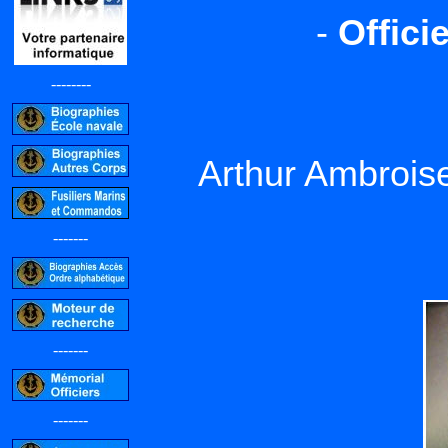
-
Offici
--------
Arthur Ambroi
-------
-------
-------