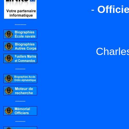
-
Offici
--------
Charl
-------
-------
-------