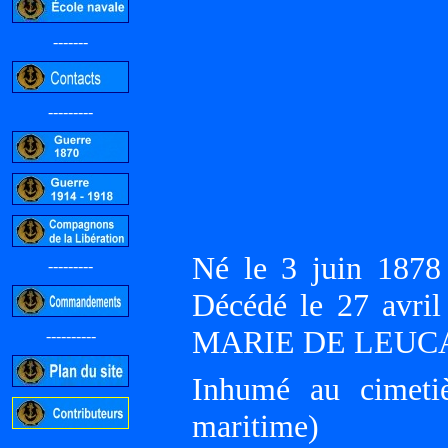
-------
---------
Né le 3 juin 187
---------
Décédé le 27 avri
MARIE DE LEUCA
----------
Inhumé au cimet
maritime)
-----------