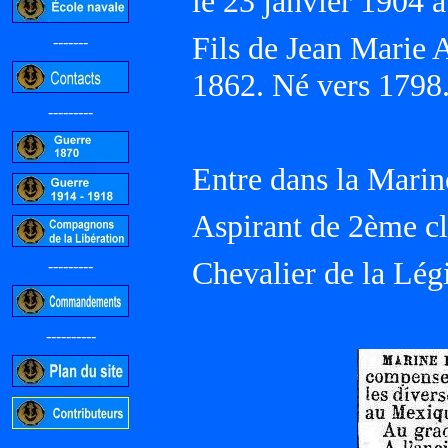
le 23 janvier 1904
Fils de Jean Marie 
-------
1862. Né vers 1798
---------
Entre dans la Marin
Aspirant de 2ème cl
Chevalier de la Légi
---------
----------
-----------