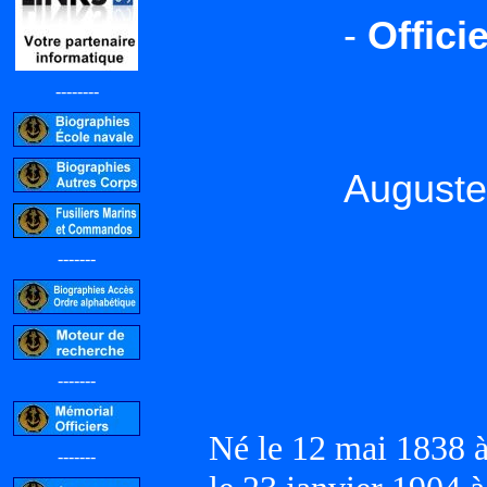
-
Offici
--------
Auguste
-------
-------
Né le 12 mai 1838 
-------