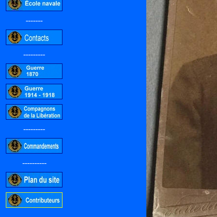
-------
---------
---------
----------
-----------