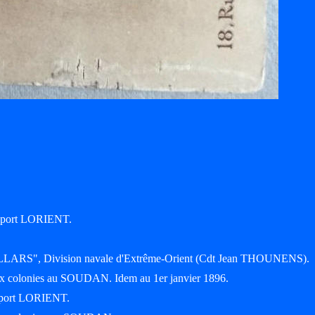
9; port LORIENT.
"VILLARS", Division navale d'Extrême-Orient (Cdt Jean THOUNENS).
aux colonies au SOUDAN. Idem au 1er janvier 1896.
; port LORIENT.