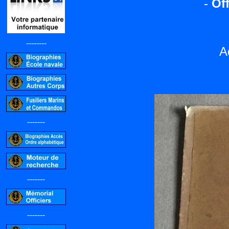
-
Off
--------
A
-------
-------
-------