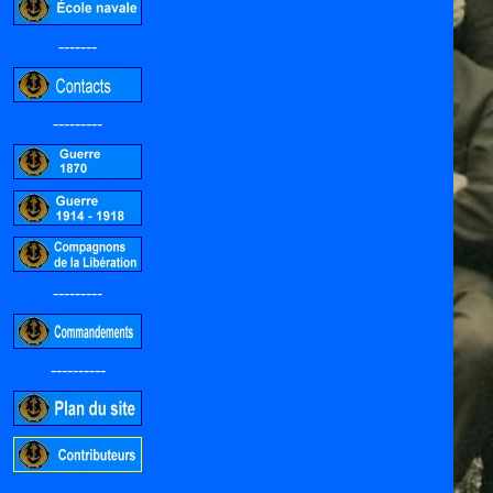
-------
---------
---------
----------
-----------