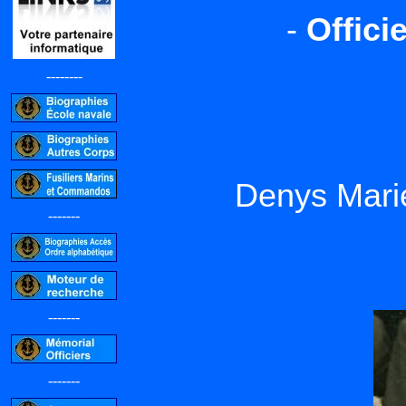
-
Offici
--------
Denys Mari
-------
-------
-------