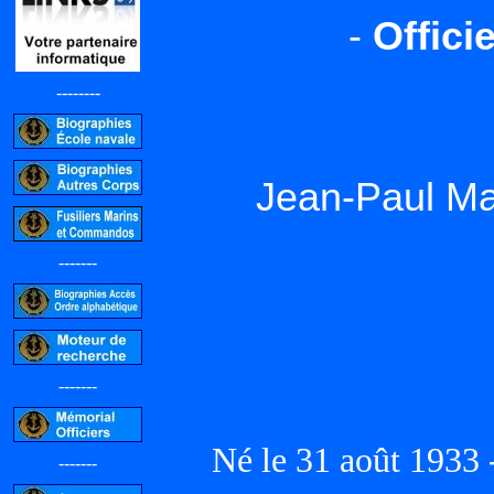
-
Offici
--------
Jean-Paul Ma
-------
-------
Né le 31 août 1933 
-------