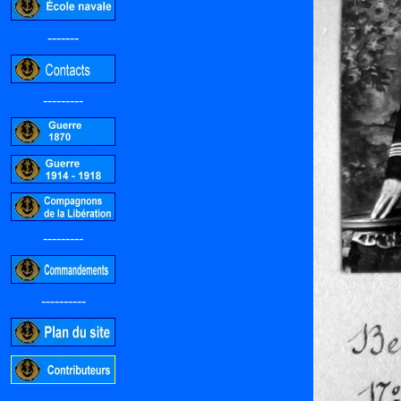
-------
---------
---------
----------
-----------