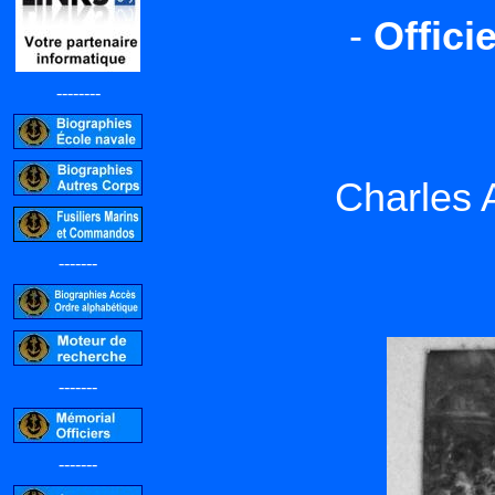
-
Offici
--------
Charles 
-------
-------
-------