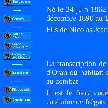
Né le 24 juin 186
-------
décembre 1890 a
---------
Fils de Nicolas Je
La transcription de 
---------
d'Oran où habitait 
au combat
----------
Il est le frère ca
capitaine de frégate
-----------