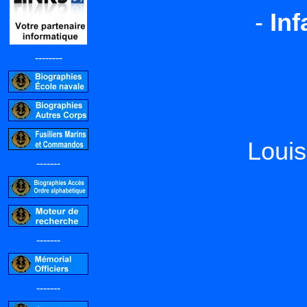
-
Inf
--------
Loui
-------
-------
-------