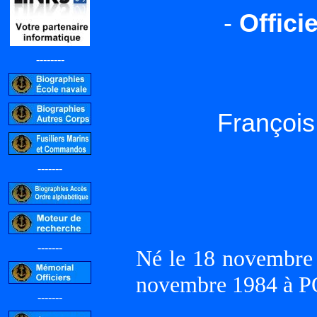
-
Offici
--------
Françoi
-------
-------
Né le 18 novembre
novembre 1984 à
-------