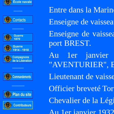
Entre dans la Marin
-------
Enseigne de vaissea
---------
Enseigne de vaissea
port BREST.
Au 1er janvier 
"AVENTURIER", Esc
---------
Lieutenant de vaiss
----------
Officier breveté Tor
Chevalier de la Lég
Au 1er janvier 193
-----------