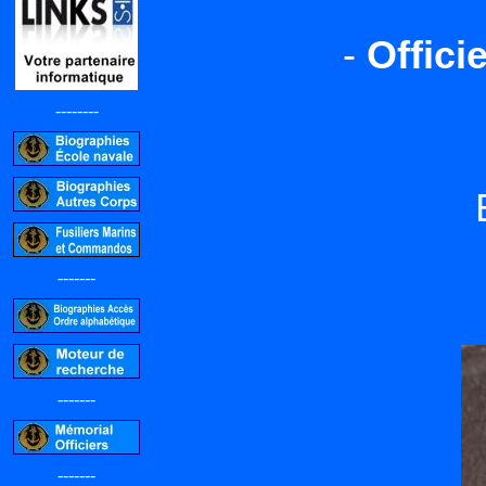
-
Offici
--------
-------
-------
-------