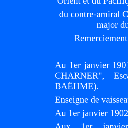
Orient et du Pacif
du contre-amiral
major 
Remerciements
Au 1er janvier 190
CHARNER", Escad
BAËHME).
Enseigne de vaissea
Au 1er janvier 19
Aux 1er janvie