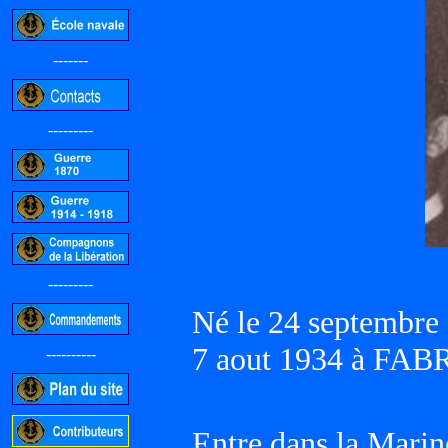
-------
---------
---------
Né le 24 septembre
7 aout 1934 à FA
----------
Entre dans la Marin