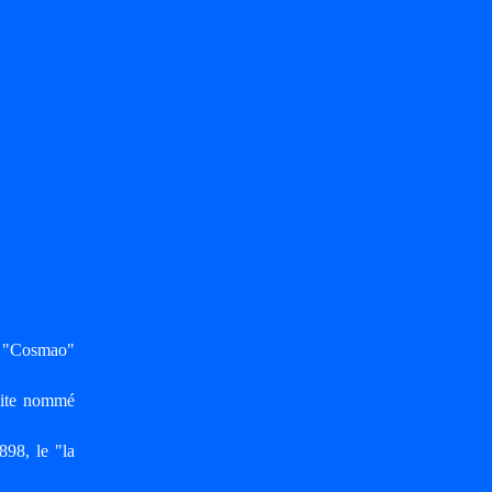
ur "Cosmao"
uite nommé
898, le "la