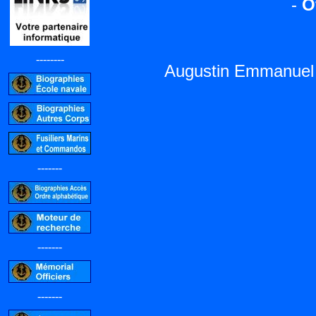
-
O
--------
Augustin Emmanuel
-------
-------
-------