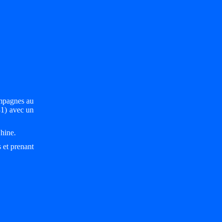
ampagnes au
81) avec un
Chine.
 et prenant