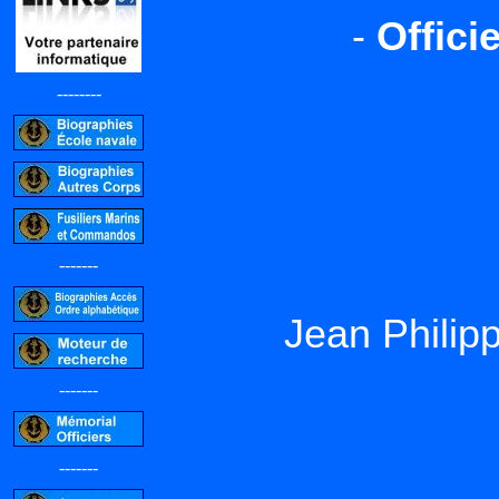
-
Offici
--------
-------
Jean Phili
-------
-------