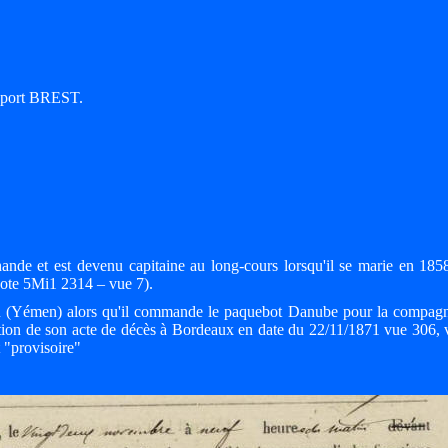
; port BREST.
chande et est devenu capitaine au long-cours lorsqu'il se marie en 1
 cote 5Mi1 2314 – vue 7).
den (Yémen) alors qu'il commande le paquebot Danube pour la compagn
ption de son acte de décès à Bordeaux en date du 22/11/1871 vue 306,
t "provisoire"