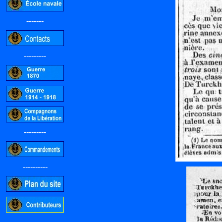
-------
---------
---------
----------
-----------