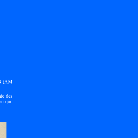
858 (AM
ie des
 vu que