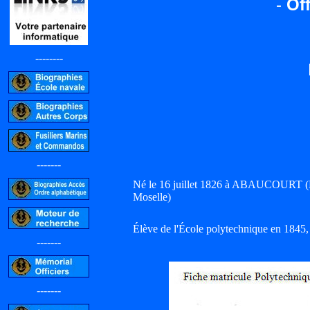
-
Off
--------
-------
Né le 16 juillet 1826 à ABAUCOURT (M
Moselle)
Élève de l'École polytechnique en 1845,
-------
-------