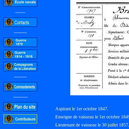
-------
---------
---------
----------
Aspirant le 1er octobre 1847.
Enseigne de vaisseau le 1er octobre 1
Lieutenant de vaisseau le 30 juillet 1857
-----------