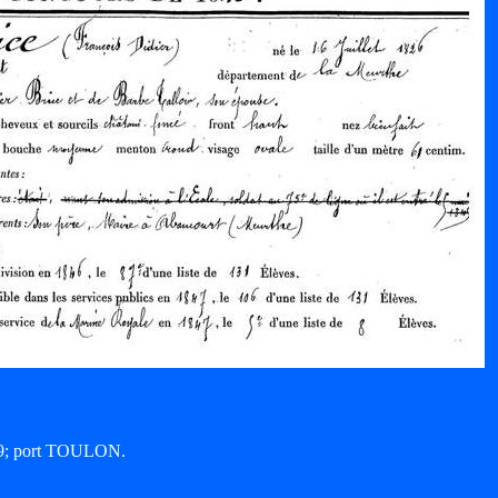
849; port TOULON.
.