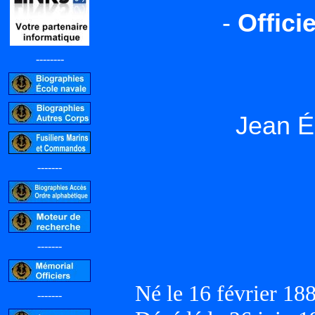
-
Offici
--------
Jean É
-------
-------
Né le 16 février 1
-------