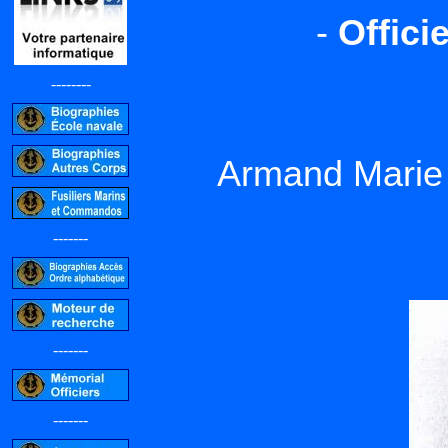
-
Offici
--------
Armand Mari
-------
-------
-------