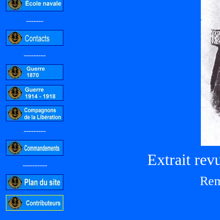
-------
---------
---------
Extrait re
----------
Rem
-----------