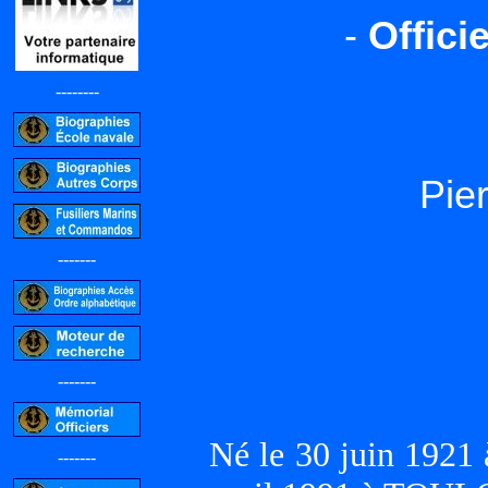
-
Offici
--------
Pie
-------
-------
Né le 30 juin 192
-------