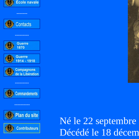
-------
---------
---------
----------
Né le 22 septembr
Décédé le 18 déce
-----------