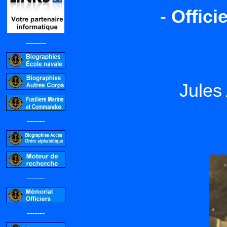
-
Offici
--------
Jule
-------
-------
-------