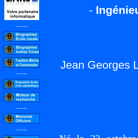
-
Ingénie
--------
Jean Georges
-------
-------
-------