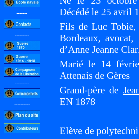
Né le 23 octobr
Décédé le 25 avril 
-------
Fils de Luc Tobie,
---------
Bordeaux, avocat, 
d’Anne Jeanne Clar
Marié le 14 févri
Attenais de Gères
---------
Grand-père de
Jea
EN 1878
----------
Elève de polytechn
-----------