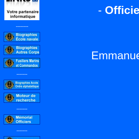
-
Offici
--------
Emmanue
-------
-------
-------