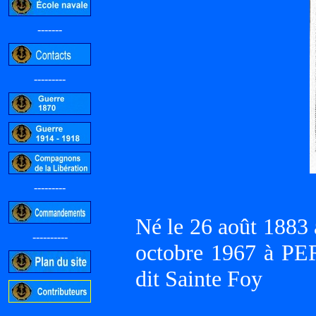
-------
---------
---------
Né le 26 août 1883
----------
octobre 1967 à PE
dit Sainte Foy
-----------