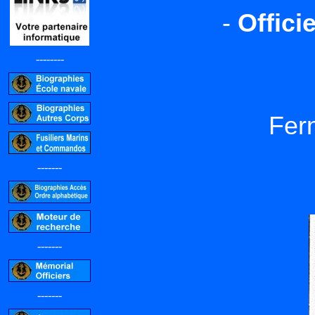
-
Offici
--------
Fer
-------
-------
-------